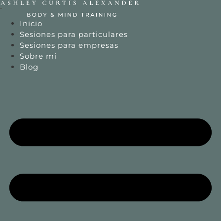
Ir
al
Inicio
contenido
Sesiones para particulares
Sesiones para empresas
Sobre mi
Blog