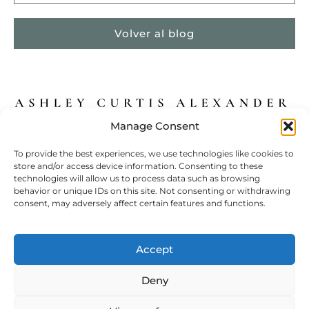
Volver al blog
Manage Consent
Profesor nativo de inglés, profesor de boxeo y coach.
To provide the best experiences, we use technologies like cookies to
store and/or access device information. Consenting to these
+34 652 644 284
Política de privacidad
technologies will allow us to process data such as browsing
behavior or unique IDs on this site. Not consenting or withdrawing
ashleycurtisalexander@gmail.com
Condiciones generales
consent, may adversely affect certain features and functions.
Accesibilidad web
Accept
Deny
Ashley Curtis Alexander © 2024 – Todos los derechos reservados.
Financiado por la Unión Europea – Next Generation EU